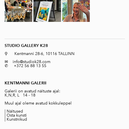
STUDIO GALLERY K28
⚲ Kentmanni 28-6, 10116 TALLINN
✉
info@studiok28.com
✆ +372 56 88 13 55
KENTMANNI GALERII
Galerii on avatud näituste ajal:
K,N,R, L 14 - 18
Muul ajal oleme avatud kokkuleppel
|
Näitused
|
Osta kunsti
|
Kunstnikud