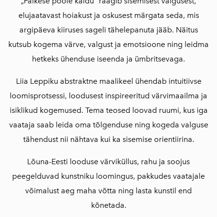
„Päikese poole kaldu“ räägib sisemisest valgusest,
elujaatavast hoiakust ja oskusest märgata seda, mis
argipäeva kiiruses sageli tähelepanuta jääb. Näitus
kutsub kogema värve, valgust ja emotsioone ning leidma
hetkeks ühenduse iseenda ja ümbritsevaga.
Liia Leppiku abstraktne maalikeel ühendab intuitiivse
loomisprotsessi, loodusest inspireeritud värvimaailma ja
isiklikud kogemused. Tema teosed loovad ruumi, kus iga
vaataja saab leida oma tõlgenduse ning kogeda valguse
tähendust nii nähtava kui ka sisemise orientiirina.
Lõuna-Eesti looduse värviküllus, rahu ja soojus
peegelduvad kunstniku loomingus, pakkudes vaatajale
võimalust aeg maha võtta ning lasta kunstil end
kõnetada.