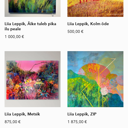
Liia Leppik, Äike tuleb pika
Liia Leppik, Kolm õde
ilu peale
500,00 €
1 000,00 €
Liia Leppik, Metsik
Liia Leppik, ZIP
875,00 €
1 875,00 €