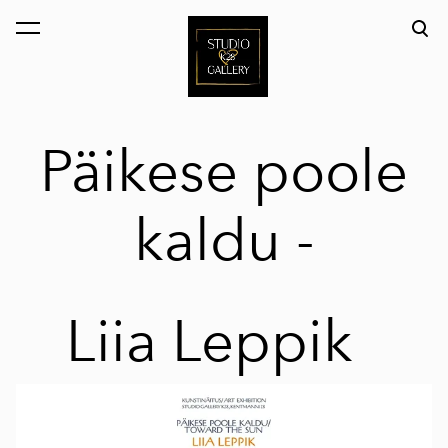
lisati ostukorvi.
Vaata ostukorvi
Päikese poole
kaldu -
Liia Leppik