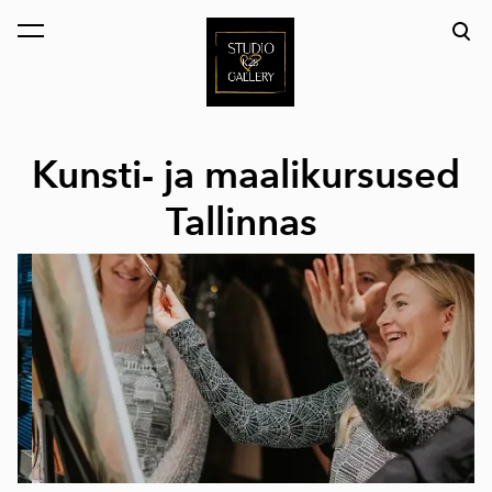
lisati ostukorvi.
Vaata ostukorvi
Kunsti- ja maalikursused
Tallinnas