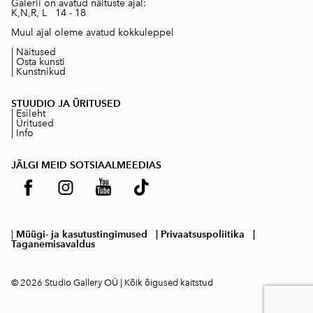
Galerii on avatud näituste ajal:
K,N,R, L 14 - 18
Muul ajal oleme avatud kokkuleppel
|
Näitused
|
Osta kunsti
|
Kunstnikud
STUUDIO JA ÜRITUSED
|
Esileht
|
Üritused
|
Info
JÄLGI MEID SOTSIAALMEEDIAS
|
Müügi
- ja
kasutustingimused
| Privaatsuspoliitika
|
Taganemisavaldus
© 2026 Studio Gallery OÜ |
Kõik õigused kaitstud