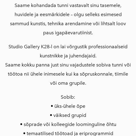
Saame kohandada tunni vastavalt sinu tasemele,
huvidele ja eesmärkidele – olgu selleks esimesed
sammud kunstis, tehnika arendamine või lihtsalt loov
paus igapäevarutiinist.
Studio Gallery K28-l on lai võrgustik professionaalseid
kunstnikke ja juhendajaid.
Saame kokku panna just sinu vajadustele sobiva tunni või
töötoa nii ühele inimesele kui ka sõpruskonnale, tiimile
või oma grupile.
Sobib:
• üks-ühele õpe
• väiksed grupid
• sõprade või kolleegide loominguline õhtu
• temaatilised töötoad ja eriprogrammid