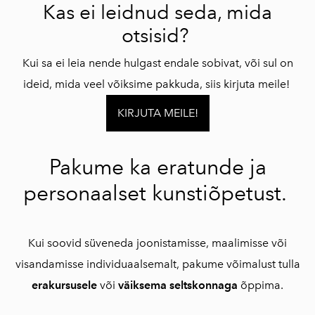
Kas ei leidnud seda, mida
otsisid?
Kui sa ei leia nende hulgast endale sobivat, või sul on
ideid, mida veel võiksime pakkuda, siis kirjuta meile!
KIRJUTA MEILE!
Pakume ka eratunde ja
personaalset kunstiõpetust.
Kui soovid süveneda joonistamisse, maalimisse või
visandamisse individuaalsemalt, pakume võimalust tulla
erakursusele
või
väiksema seltskonnaga
õppima.