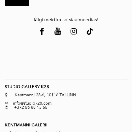
Jälgi meid ka sotsiaalmeedias!
STUDIO GALLERY K28
⚲ Kentmanni 28-6, 10116 TALLINN
✉
info@studiok28.com
✆ +372 56 88 13 55
KENTMANNI GALERII