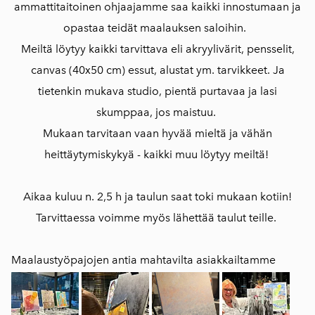
ammattitaitoinen ohjaajamme saa kaikki innostumaan ja
opastaa teidät maalauksen saloihin.
Meiltä löytyy kaikki tarvittava eli akryylivärit, pensselit,
canvas (40x50 cm) essut, alustat ym. tarvikkeet. Ja
tietenkin mukava studio, pientä purtavaa ja lasi
skumppaa, jos maistuu.
Mukaan tarvitaan vaan hyvää mieltä ja vähän
heittäytymiskykyä - kaikki muu löytyy meiltä!
Aikaa kuluu n. 2,5 h ja taulun saat toki mukaan kotiin!
Tarvittaessa voimme myös lähettää taulut teille.
Maalaustyöpajojen antia mahtavilta asiakkailtamme