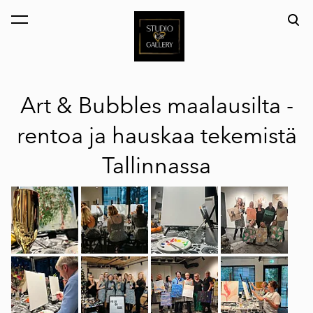
on lisätty ostoskoriin.
Katso ostoskoria
Art & Bubbles maalausilta -
rentoa ja hauskaa tekemistä
Tallinnassa