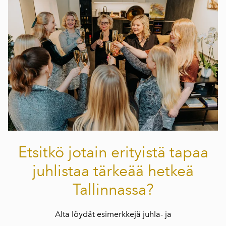
Etsitkö jotain erityistä tapaa
juhlistaa tärkeää hetkeä
Tallinnassa?
Alta löydät esimerkkejä juhla- ja