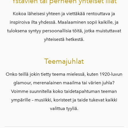
Ystävien tai perheen yhteiset illat
Kokoa läheisesi yhteen ja viettäkää rentouttava ja
inspiroiva ilta yhdessä. Maalaaminen sopii kaikille, ja
tuloksena syntyy persoonallisia töitä, jotka muistuttavat
yhteisestä hetkestä.
Teemajuhlat
Onko teillä jokin tietty teema mielessä, kuten 1920-luvun
glamour, merenalainen maailma tai värien juhla?
Voimme suunnitella koko taidetapahtuman teeman
ympärille – musiikki, koristeet ja taide tukevat kaikki
valittua tyyliä.