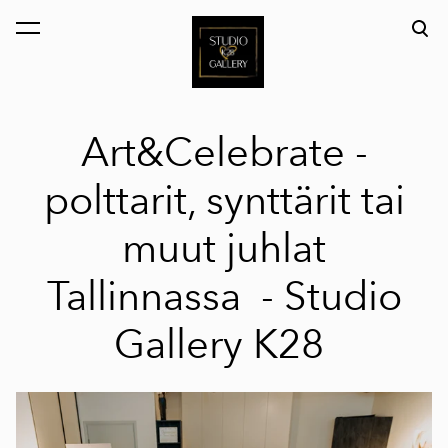
on lisätty ostoskoriin.
Katso ostoskoria
Art&Celebrate -
polttarit, synttärit tai
muut juhlat
Tallinnassa -
Studio
Gallery K28