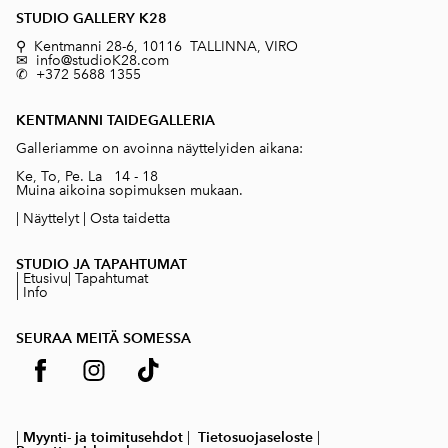
STUDIO GALLERY K28
⚲ Kentmanni 28-6, 10116 TALLINNA, VIRO
✉ info@studioK28.com
✆ +372 5688 1355
KENTMANNI TAIDEGALLERIA
Galleriamme on avoinna näyttelyiden aikana:
Ke, To, Pe. La 14 - 18
Muina aikoina sopimuksen mukaan.
|
Näyttelyt
|
Osta taidetta
STUDIO JA TAPAHTUMAT
|
Etusivu
|
Tapahtumat
|
Info
SEURAA MEITÄ SOMESSA
|
Myynti- ja toimitusehdot
|
Tietosuojaseloste
|