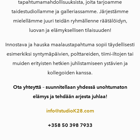
tapahtumamahdollisuuksista, joita tarjoamme
taidestudiollamme ja galleriassamme. Järjestämme
mielellämme juuri teidän ryhmällenne räätälöidyn,
luovan ja elämyksellisen tilaisuuden!
Innostava ja hauska maalaustapahtuma sopii täydellisesti
esimerkiksi syntymäpäivien, polttareiden, tiimi-iltojen tai
muiden erityisten hetkien juhlistamiseen ystävien ja
kollegoiden kanssa.
Ota yhteyttä – suunnitellaan yhdessä unohtumaton
elämys ja tehdään arjesta juhlaa!
info@studioK28.com
+358 50 398 7933