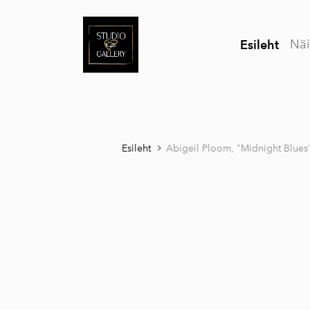
Näi
Esileht
Esileht
Abigeil Ploom, "Midnight Blues