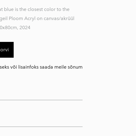
t blue is the closest color to the
bigeil Ploom Acryl on canvas/akrüül
20x80cm, 2024
korvi
seks või lisainfoks saada meile sõnum