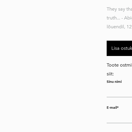
- 02/26
They say tha
Spaateldatud
truth... - A
maastikud - Karl-
lõuendil, 1
Erik Talvet
-01/26 Protsessis -
Aili Sture
Lisa ostu
>>>VARASEMAD
NÄITUSED
Toote ostmi
>>>KUNSTNIKELE
siit:
Sinu nimi
E-mail