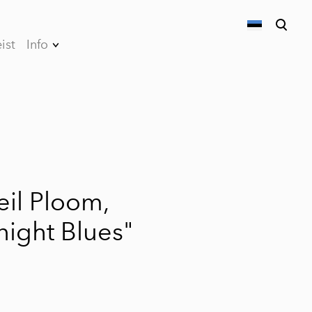
ist
Info
lisati ostukorvi.
Vaata ostukorvi
Parkimine
Privaatsuspoliitika
Müügi- ja
kasutustingimused
eil Ploom,
night Blues"