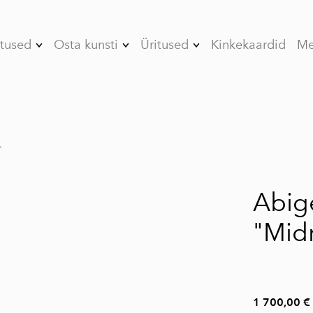
tused
Osta kunsti
Üritused
Kinkekaardid
Me
- 08/26
Kunstnikud
Töötoad
Aastaaegede vahel
Tiimiüritused
- 07/26 Päikese
poole kaldu
Erapeod
"
- 06/26 Enne
1 / 5
Kunstikursused
nostalgiat
- 05/26 Kergustes
Abig
Stuudio rent
püsimine
"Mid
- 04/26 Tunnete
gravitatsioon
- 03/26
Psühholoogilised
1 700,00 €
metafoorid