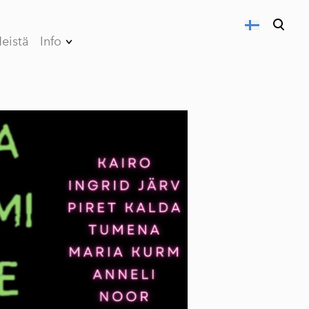
eistä
Info
on lisätty ostoskoriin.
Katso ostoskoria
Tietosuojaseloste
Myynti- ja
toimitusehdot