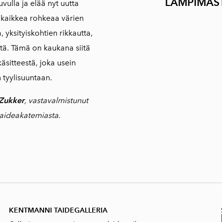
LÄMPIMÄST
vulla ja elää nyt uutta
 kaikkea rohkeaa värien
 yksityiskohtien rikkautta,
ttä. Tämä on kaukana siitä
äsitteestä, joka usein
än tyylisuuntaan.
 Zukker
, vastavalmistunut
taideakatemiasta.
KENTMANNI TAIDEGALLERIA