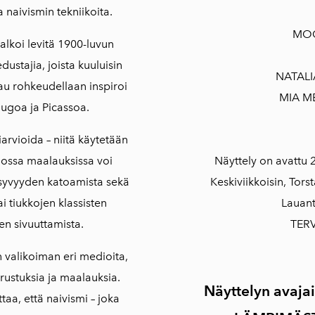
 naivismin tekniikoita.
MO
alkoi levitä 1900-luvun
edustajia, joista kuuluisin
NATAL
au rohkeudellaan inspiroi
MIA M
Hugoa ja Picassoa.
liarvioida – niitä käytetään
 jossa maalauksissa voi
Näyttely on avattu 2
, syvyyden katoamista sekä
Keskiviikkoisin, Torst
i tiukkojen klassisten
Lauant
en sivuuttamista.
TER
n valikoiman eri medioita,
rustuksia ja maalauksia.
Näyttelyn avajai
taa, että naivismi – joka