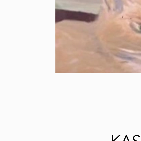
My
Vi
me
Sy
Vä
Vi
ry
Ku
nä
Mu
nä
TA