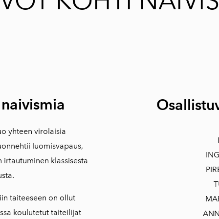
VOT KOHTI NAIVI
 naivismia
Osallistuv
o yhteen virolaisia
 luonnehtii luomisvapaus,
ING
n irtautuminen klassisesta
PIR
usta.
T
in taiteeseen on ollut
MA
sa koulutetut taiteilijat
ANN