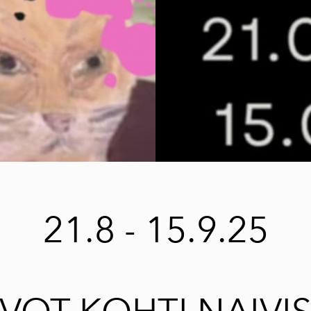
 True Nature
ivan ja
rkityksen välissä
ntymäpäivä
rimaailma
negrett
hmänäyttely
plan sisällä -
yttely
istoja Kihnusta -
yttely
21.8 - 15.9.25
ITEILIJOILLE