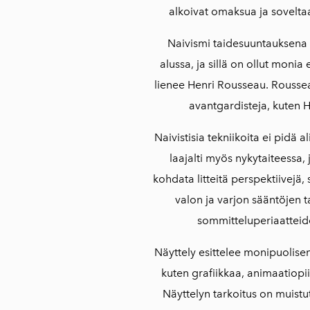
alkoivat omaksua ja soveltaa
Naivismi taidesuuntauksena 
alussa, ja sillä on ollut monia 
lienee Henri Rousseau. Rousse
avantgardisteja, kuten 
Naivistisia tekniikoita ei pidä a
laajalti myös nykytaiteessa,
kohdata litteitä perspektiivejä
valon ja varjon sääntöjen ta
sommitteluperiaatteid
Näyttely esittelee monipuolise
kuten grafiikkaa, animaatiopii
Näyttelyn tarkoitus on muistut