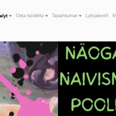
Osta taidetta
Tapahtumat
Lahjakortit
M
elyt
04/26 The Gravity
Art&Bubbles
Taiteilijat
 Emotions
työpajat
I;
Tiimitapahtumat
NSIMMÄINEN
Art&Celebrate -
SA
juhlat
negrett2-
Taidekurssit
hmanäitus
ce Towards
Studion vuokraus
ivism
alogi ajan ja AI:n
nssa
oduse palve