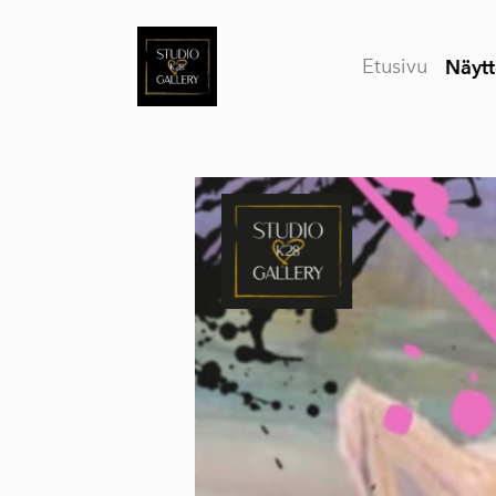
Etusivu
Näytt
- 
of
UN
E
O
Vi
rü
Fa
Na
Di
ka
Lo