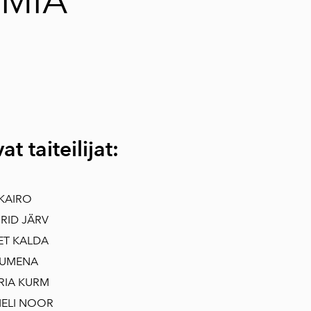
SMIA
at taiteilijat:
KAIRO
RID JÄRV
ET KALDA
UMENA
RIA KURM
ELI NOOR