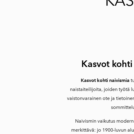
KAS
Kasvot kohti
Kasvot kohti naivismia
tu
naistaiteilijoita, joiden työtä
vaistonvarainen ote ja tietoine
sommittel
Naivismin vaikutus moderni
merkittävä: jo 1900-luvun alus