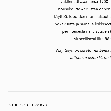
vakiinnutti asemansa 1900-lu
nousukautta – edustaa ennen
käyttöä, ideoiden moninaisuutta,
vakavuutta ja samalla leikkisyy
perinteisestä naiivisuuden k
virheellisesti liitetä
Näyttelyn on kuratoinut
Santa
taiteen maisteri Viron 
STUDIO GALLERY K28