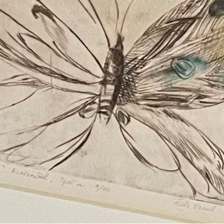
 True Nature
ivan ja
rkityksen välissä
ntymäpäivä
rimaailma
negrett
hmänäyttely
plan sisällä -
yttely
istoja Kihnusta -
yttely
ITEILIJOILLE