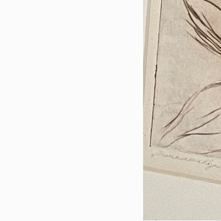
My
Vi
me
Sy
Vä
Vi
ry
Ku
nä
Mu
nä
TA