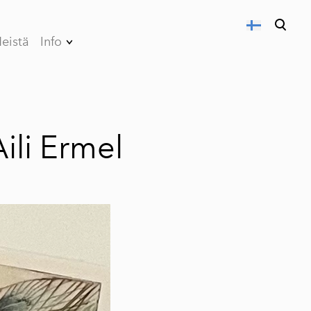
eistä
Info
on lisätty ostoskoriin.
Katso ostoskoria
Tietosuojaseloste
Myynti- ja
toimitusehdot
ili Ermel