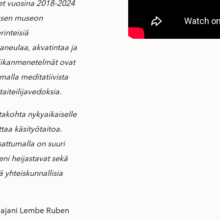
eet vuosina 2018–2024
ksen museon
rinteisiä
aneulaa, akvatintaa ja
fiikanmenetelmät ovat
malla meditatiivista
aiteilijavedoksia.
takohta nykyaikaiselle
ttaa käsityötaitoa.
sattumalla on suuri
ni heijastavat sekä
 yhteiskunnallisia
jaajani Lembe Ruben