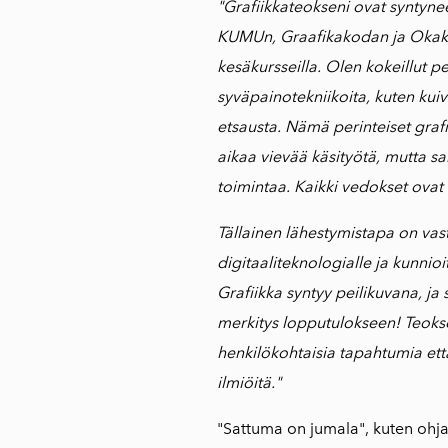
"Grafiikkateokseni ovat syntyn
KUMUn, Graafikakodan ja Oka
kesäkursseilla. Olen kokeillut pe
syväpainotekniikoita, kuten kuiv
etsausta. Nämä perinteiset gra
aikaa vievää käsityötä, mutta sa
toimintaa. Kaikki vedokset ovat t
Tällainen lähestymistapa on vas
digitaaliteknologialle ja kunnioi
Grafiikka syntyy peilikuvana, ja 
merkitys lopputulokseen! Teokse
henkilökohtaisia tapahtumia että
ilmiöitä."
"Sattuma on jumala", kuten oh