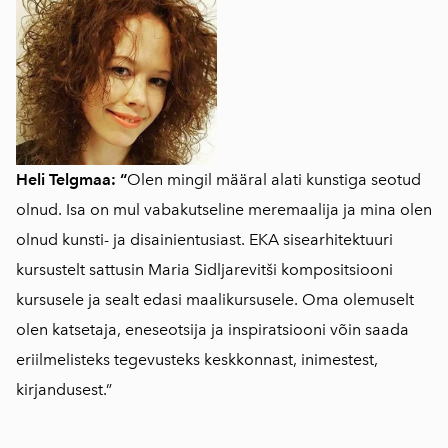
Heli Telgmaa: “
Olen mingil määral alati kunstiga seotud
olnud. Isa on mul vabakutseline meremaalija ja mina olen
olnud kunsti- ja disainientusiast. EKA sisearhitektuuri
kursustelt sattusin Maria Sidljarevitši kompositsiooni
kursusele ja sealt edasi maalikursusele. Oma olemuselt
olen katsetaja, eneseotsija ja inspiratsiooni võin saada
eriilmelisteks tegevusteks keskkonnast, inimestest,
kirjandusest.”